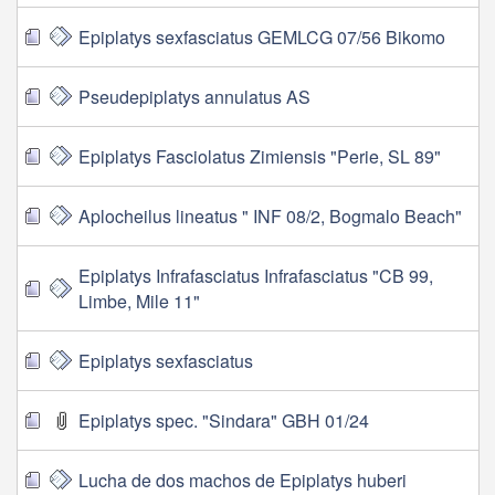
Epiplatys sexfasciatus GEMLCG 07/56 Bikomo
Pseudepiplatys annulatus AS
Epiplatys Fasciolatus Zimiensis "Perie, SL 89"
Aplocheilus lineatus " INF 08/2, Bogmalo Beach"
Epiplatys Infrafasciatus Infrafasciatus "CB 99,
Limbe, Mile 11"
Epiplatys sexfasciatus
Epiplatys spec. "Sindara" GBH 01/24
Lucha de dos machos de Epiplatys huberi