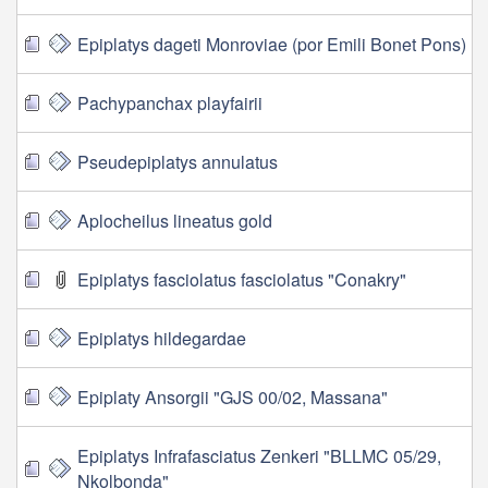
Epiplatys dageti Monroviae (por Emili Bonet Pons)
Pachypanchax playfairii
Pseudepiplatys annulatus
Aplocheilus lineatus gold
Epiplatys fasciolatus fasciolatus "Conakry"
Epiplatys hildegardae
Epiplaty Ansorgii "GJS 00/02, Massana"
Epiplatys Infrafasciatus Zenkeri "BLLMC 05/29,
Nkolbonda"