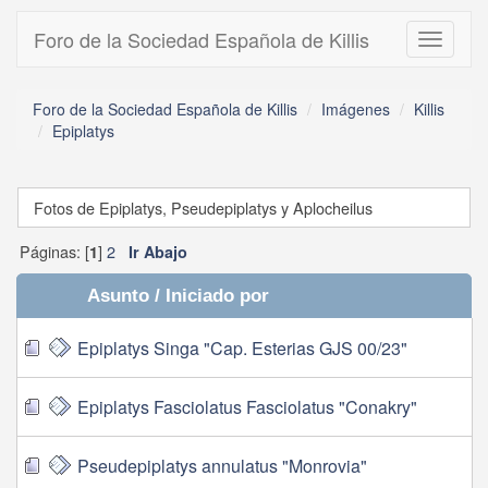
Foro de la Sociedad Española de Killis
Toggle
navigati
Foro de la Sociedad Española de Killis
Imágenes
Killis
Epiplatys
Fotos de Epiplatys, Pseudepiplatys y Aplocheilus
Páginas: [
]
2
1
Ir Abajo
Asunto
/
Iniciado por
Epiplatys Singa "Cap. Esterias GJS 00/23"
Epiplatys Fasciolatus Fasciolatus "Conakry"
Pseudepiplatys annulatus "Monrovia"