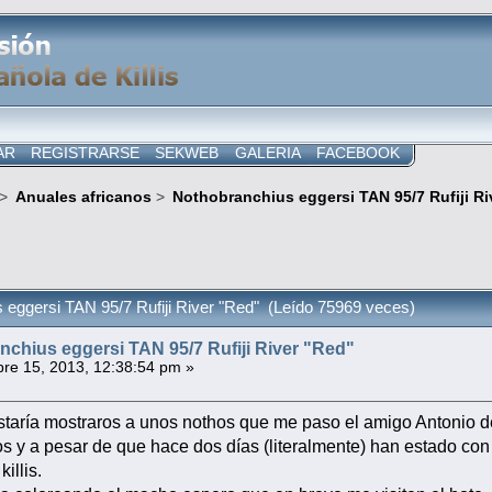
AR
REGISTRARSE
SEKWEB
GALERIA
FACEBOOK
>
Anuales africanos
>
Nothobranchius eggersi TAN 95/7 Rufiji Ri
 eggersi TAN 95/7 Rufiji River "Red" (Leído 75969 veces)
chius eggersi TAN 95/7 Rufiji River "Red"
re 15, 2013, 12:38:54 pm »
taría mostraros a unos nothos que me paso el amigo Antonio d
 y a pesar de que hace dos días (literalmente) han estado con 
killis.