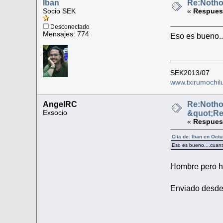
Iban
Re:Nothob
Socio SEK
«
Respuest
Desconectado
Mensajes: 774
Eso es bueno..
SEK2013/07
www.txirumochil
AngelRC
Re:Nothob
Exsocio
&quot;R
«
Respuest
Cita de: Iban en Oct
Eso es bueno....cuant
Hombre pero ha
Enviado desde