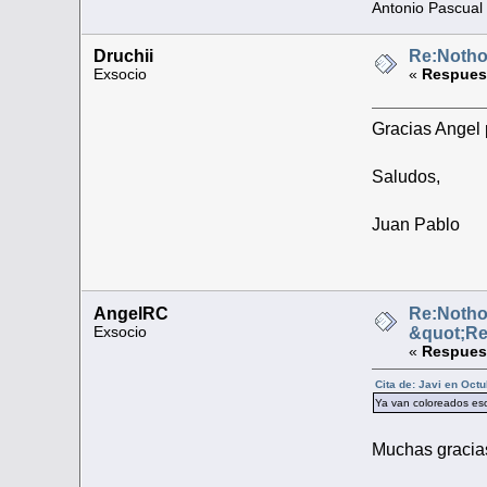
Antonio Pascual
Druchii
Re:Nothob
Exsocio
«
Respuest
Gracias Angel 
Saludos,
Juan Pablo
AngelRC
Re:Nothob
Exsocio
&quot;R
«
Respuest
Cita de: Javi en Oct
Ya van coloreados es
Muchas gracias