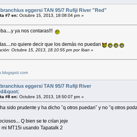
ranchius eggersi TAN 95/7 Rufiji River "Red"
a #7 en:
Octubre 15, 2013, 18:08:04 pm »
ba....y ya nos contaras!!!
as....no quiere decir que los demás no puedan
ación: Octubre 15, 2013, 18:10:55 pm por Iban
»
u.blogspot.com
ranchius eggersi TAN 95/7 Rufiji River
ed&quot;
a #8 en:
Octubre 15, 2013, 18:50:07 pm »
ha sido prudente y ha dicho "q otros puedan" y no "q otros po
ciosos... Q bien se te crían jeje
 mi MT15i usando Tapatalk 2