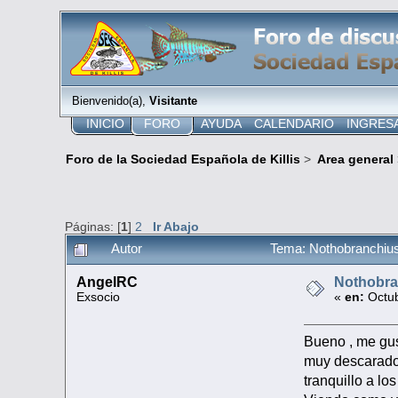
Bienvenido(a),
Visitante
INICIO
FORO
AYUDA
CALENDARIO
INGRES
Foro de la Sociedad Española de Killis
>
Area general
Páginas: [
1
]
2
Ir Abajo
Autor
Tema: Nothobranchius
AngelRC
Nothobran
Exsocio
«
en:
Octub
Bueno , me gus
muy descarados
tranquillo a los 