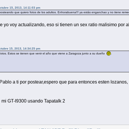
Octubre 15, 2013, 14:11:03 pm
 posteando que quiero fotos de los adultos. Enhorabuena!!! ya estás enganchao y no tiene reme
e yo voy actualizando, eso si tienen un sex ratio malisimo por a
Octubre 15, 2013, 14:34:25 pm
 fotos. Estos se tienen que venir el año que viene a Zaragoza junto a su dueño
.
ablo a ti por postear,espero que para entonces esten lozanos,
 mi GT-I9300 usando Tapatalk 2