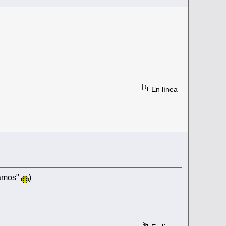
En línea
damos"
)