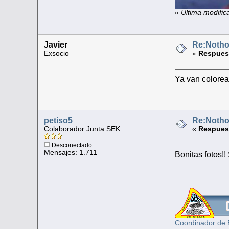
«
Última modific
Javier
Re:Nothob
Exsocio
«
Respuest
Ya van colorea
petiso5
Re:Nothob
Colaborador Junta SEK
«
Respuest
Desconectado
Mensajes: 1.711
Bonitas fotos!
Coordinador de 