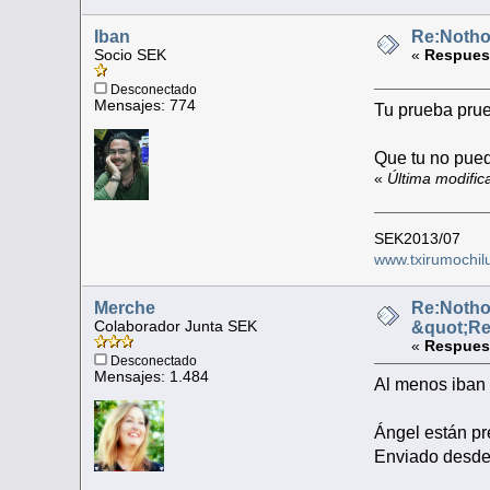
Iban
Re:Nothob
Socio SEK
«
Respuest
Desconectado
Mensajes: 774
Tu prueba prue
Que tu no pued
«
Última modific
SEK2013/07
www.txirumochil
Merche
Re:Nothob
Colaborador Junta SEK
&quot;R
«
Respuest
Desconectado
Mensajes: 1.484
Al menos iban 
Ángel están pre
Enviado desde