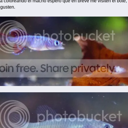
 coloreando el macho espero que en breve me visiten el bote, 
 gusten.