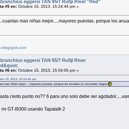
ranchius eggersi TAN 95/7 Rufiji River "Red"
a #5 en:
Octubre 15, 2013, 15:24:44 pm »
..cuantas mas niñas mejor.....mayores puestas. porque los anu
u.blogspot.com
ranchius eggersi TAN 95/7 Rufiji River
ed&quot;
a #6 en:
Octubre 15, 2013, 15:54:05 pm »
ubre 15, 2013, 15:24:44 pm
as mas niñas mejor.....mayores puestas. porque los anuales no necesitan viagra
sta cierto punto no?? 6 para uno solo debe ser agotador.....vam
 mi GT-I9300 usando Tapatalk 2